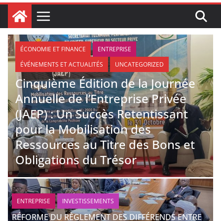
ÉCONOMIE ET FINANCE
ENTREPRISE
ÉVÉNEMENTS ET ACTUALITÉS
UNCATEGORIZED
Cinquième Édition de la Journée
Annuelle de l’Entreprise Privée
(JAEP) : Un Succès Retentissant
pour la Mobilisation des
Ressources au Titre des Bons et
Obligations du Trésor
ENTREPRISE
INVESTISSEMENTS
RÉFORME DU RÈGLEMENT DES DIFFÉRENDS ENTRE